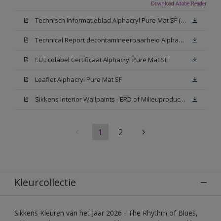
Download Adobe Reader
Technisch Informatieblad Alphacryl Pure Mat SF (New Livery) (PDF)
Technical Report decontamineerbaarheid Alphacryl Pure Mat SF
EU Ecolabel Certificaat Alphacryl Pure Mat SF
Leaflet Alphacryl Pure Mat SF
Sikkens Interior Wallpaints - EPD of Milieuproductverklaring
1
2
Kleurcollectie
Sikkens Kleuren van het Jaar 2026 - The Rhythm of Blues,