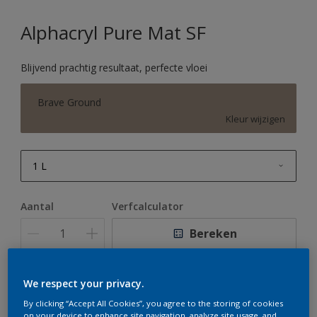
Alphacryl Pure Mat SF
Blijvend prachtig resultaat, perfecte vloei
Brave Ground
Kleur wijzigen
1 L
1 L
Aantal
Verfcalculator
2,5 L
Bereken
5 L
10 L
We respect your privacy.
Op dit moment is het niet mogelijk dit product online
te bestellen. Houd de website in de gaten, we werken
By clicking “Accept All Cookies”, you agree to the storing of cookies
er hard aan om de voorraad aan te vullen.
on your device to enhance site navigation, analyze site usage, and