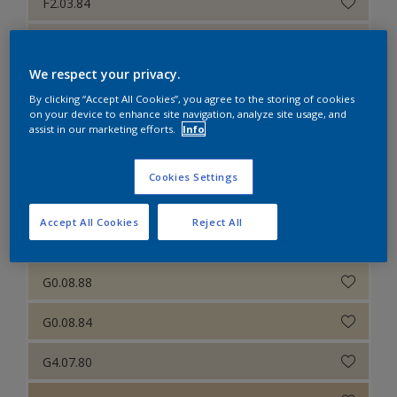
F2.03.84
E0.03.88
We respect your privacy.
F2.06.84
By clicking “Accept All Cookies”, you agree to the storing of cookies
on your device to enhance site navigation, analyze site usage, and
E8.10.80
assist in our marketing efforts.
Info
E8.10.75
Cookies Settings
E0.11.67
Accept All Cookies
Reject All
F6.09.86
G0.08.88
G0.08.84
G4.07.80