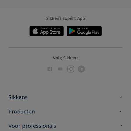
Sikkens Expert App
Volg Sikkens
Sikkens
Over Sikkens
Producten
AkzoNobel
Producten voor binnen
Voor professionals
Duurzaamheid