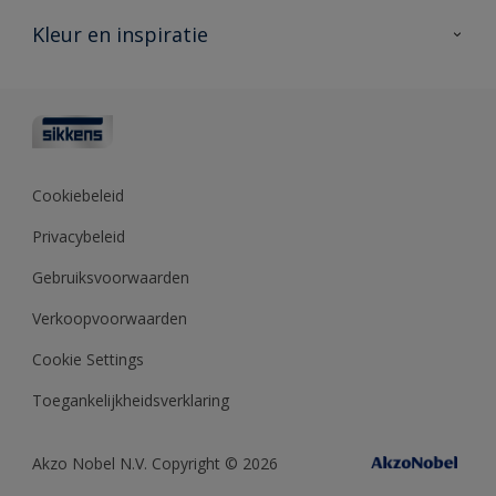
Producten voor buiten
Veelgestelde vragen
Advies & service
Kleur en inspiratie
Vind je verkooppunt
Contact
Sikkens academy
Informatiebladen
Kleuren
Opdrachtgevers
Downloads
Kleurtesters
Polyfilla Pro
Kleurcollecties
Meesterhand
Kleur van het jaar
Cookiebeleid
Sikkens Center
Kleurhulpmiddelen
Privacybeleid
Kennisbank
Gebruiksvoorwaarden
Verkoopvoorwaarden
Cookie Settings
Toegankelijkheidsverklaring
Akzo Nobel N.V. Copyright © 2026