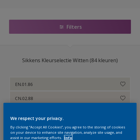
Sikkens Colour Futures 2025
Sikkens RIJKS Kleuren
Filters
Sikkens Modern Klassieke Kleuren
Sikkens 5051
Sikkens Kleurselectie Witten (84 kleuren)
Sikkens ACC naar RAL
Sikkens Kleurselectie Kleuren
EN.01.86
Sikkens Kleurselectie Grijzen
CN.02.88
Sikkens Kleurselectie Witten
CN.01.90
Sikkens Gezondheidszorg
We respect your privacy.
EN.02.90
Sikkens Van Gogh Collectie kleuren
By clicking “Accept All Cookies”, you agree to the storing of cookies
on your device to enhance site navigation, analyze site usage, and
assist in our marketing efforts.
Info