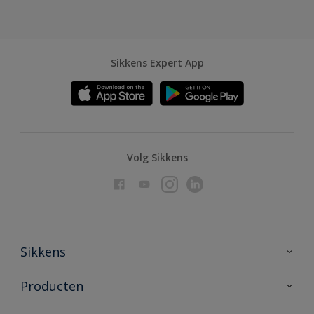
Sikkens Expert App
Volg Sikkens
Sikkens
Over Sikkens
Producten
AkzoNobel
Producten voor binnen