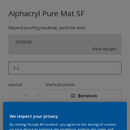
Alphacryl Pure Mat SF
Blijvend prachtig resultaat, perfecte vloei
ZN.00.85
Kleur wijzigen
1 L
1 L
Aantal
Verfcalculator
2,5 L
Bereken
5 L
10 L
We respect your privacy.
Op dit moment is het niet mogelijk dit product online
te bestellen. Houd de website in de gaten, we werken
By clicking “Accept All Cookies”, you agree to the storing of cookies
er hard aan om de voorraad aan te vullen.
on your device to enhance site navigation, analyze site usage, and