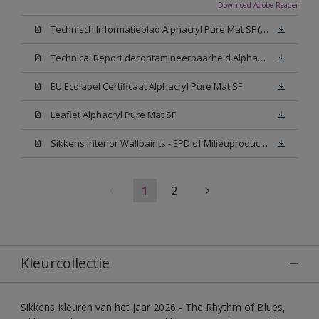
Download Adobe Reader
Technisch Informatieblad Alphacryl Pure Mat SF (New Livery) (PDF)
Technical Report decontamineerbaarheid Alphacryl Pure Mat SF
EU Ecolabel Certificaat Alphacryl Pure Mat SF
Leaflet Alphacryl Pure Mat SF
Sikkens Interior Wallpaints - EPD of Milieuproductverklaring
1
2
Kleurcollectie
Sikkens Kleuren van het Jaar 2026 - The Rhythm of Blues,