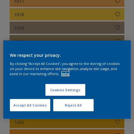
1017
1018
1019
1020
1021
We respect your privacy.
By clicking “Accept All Cookies”, you agree to the storing of cookies
1023
on your device to enhance site navigation, analyze site usage, and
assist in our marketing efforts.
Info
1024
Cookies Settings
1027
Accept All Cookies
Reject All
1028
1032