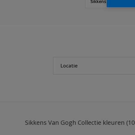
Sikkens Van Gogh Col
Sikkens
Sikkens Colour Future
Sikkens RIJKS Kleuren
Locatie
Sikkens Modern Klassi
Sikkens 5051
Binnen
Sikkens ACC naar RAL
Buiten
Sikkens Kleurselectie K
Sikkens Kleurselectie G
Sikkens Van Gogh Collectie kleuren (10
Sikkens Kleurselectie W