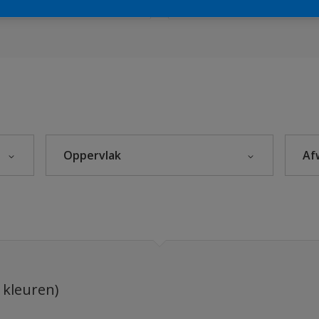
lectie kleuren
Sikkens Kleuren van het Jaar 2026 - The Rhythm of Blues
s 2025
Oppervlak
Af
eke Kleuren
Beton
Hout
leuren
Kunststof
rijzen
Metaal
 kleuren)
Steenachtig
itten