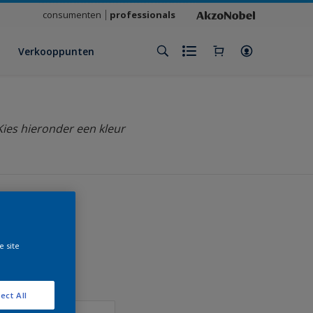
consumenten
professionals
Verkooppunten
Kies hieronder een kleur
e site
klant
ect All