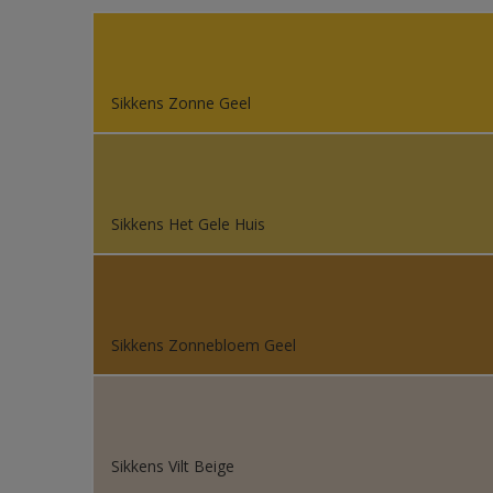
Sikkens Gezondheidsz
Sikkens Van Gogh Colle
Sikkens Zonne Geel
Sikkens Colour Future
Sikkens Colour Future
Sikkens Colour Future
Sikkens Het Gele Huis
Sikkens Colour Future
Sikkens Colour Future
Sikkens Colour Future
Sikkens Zonnebloem Geel
Sikkens Vilt Beige