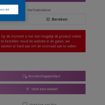
antal
Verfcalculator
ect All
Bereken
Op dit moment is het niet mogelijk dit product online
te bestellen. Houd de website in de gaten, we
werken er hard aan om de voorraad aan te vullen.
Boodschappenlijst
Vind een winkel
Voeg toe aan klus