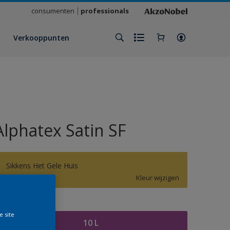
consumenten
professionals
Verkooppunten
Alphatex Satin SF
Sikkens Het Gele Huis
Kleur wijzigen
rootte
e site
10 L