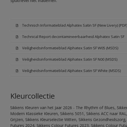
Spuitnevel niet inademen.
Technisch Informatieblad Alphatex Satin SF (New Livery) (PDF
Technical Report decontamineerbaarheid Alphatex Satin SF
Veiligheidsinformatieblad Alphatex Satin SF W05 (MSDS)
Veiligheidsinformatieblad Alphatex Satin SF N00 (MSDS)
Veiligheidsinformatieblad Alphatex Satin SF White (MSDS)
Kleurcollectie
Sikkens Kleuren van het Jaar 2026 - The Rhythm of Blues, Sikke
Modern Klassieke Kleuren, Sikkens 5051, Sikkens ACC naar RAL, 
Grijzen, Sikkens Kleurselectie Witten, Sikkens Gezondheidszorg,
Futures 2024, Sikkens Colour Futures 2023, Sikkens Colour Futu