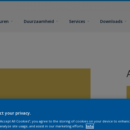
euren
Duurzaamheid
Services
Downloads
ct your privacy.
G
 “Accept All Cookies”, you agree to the storing of cookies on your device to enhanc
analyze site usage, and assist in our marketing efforts.
Info