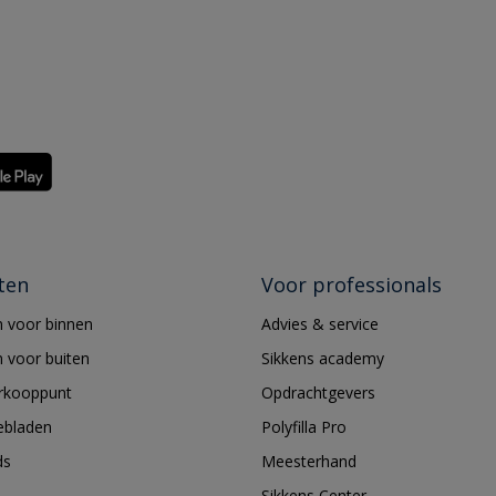
ten
Voor professionals
 voor binnen
Advies & service
 voor buiten
Sikkens academy
erkooppunt
Opdrachtgevers
ebladen
Polyfilla Pro
ds
Meesterhand
Sikkens Center