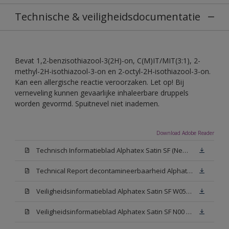
Technische & veiligheidsdocumentatie
Bevat 1,2-benzisothiazool-3(2H)-on, C(M)IT/MIT(3:1), 2-
methyl-2H-isothiazool-3-on en 2-octyl-2H-isothiazool-3-on.
Kan een allergische reactie veroorzaken. Let op! Bij
verneveling kunnen gevaarlijke inhaleerbare druppels
worden gevormd. Spuitnevel niet inademen.
Download Adobe Reader
Technisch Informatieblad Alphatex Satin SF (New Livery) (PDF)
Technical Report decontamineerbaarheid Alphatex Satin SF
Veiligheidsinformatieblad Alphatex Satin SF W05 (MSDS)
Veiligheidsinformatieblad Alphatex Satin SF N00 (MSDS)