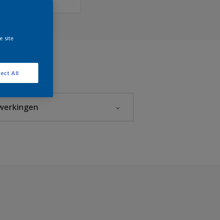
e site
ect All
werkingen
Glanzend
Halfglans
Hoogglans
Mat
Zijdeglans