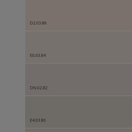
D2.03.86
E0.03.84
DN.02.82
E4.03.80