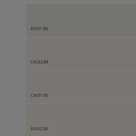
Sikkens Gezondheidsz
Sikkens Van Gogh Colle
EN.01.86
Sikkens Colour Future
Sikkens Colour Future
Sikkens Colour Future
CN.02.88
Sikkens Colour Future
Sikkens Colour Future
Sikkens Colour Future
CN.01.90
EN.02.90