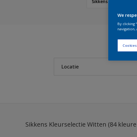
Sikkens Kleurselecti
We respe
Sikkens
By clicking
navigation, 
Sikkens Colour Future
Cookies
Sikkens RIJKS Kleuren
Locatie
Sikkens Modern Klassi
Sikkens 5051
Binnen
Sikkens ACC naar RAL
Buiten
Sikkens Kleurselectie K
Sikkens Kleurselectie G
Sikkens Kleurselectie Witten (84 kleure
Sikkens Kleurselectie W