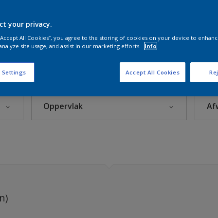
e Witten
ct your privacy.
 “Accept All Cookies”, you agree to the storing of cookies on your device to enhanc
Sikkens Kleuren van het Jaar 2026 - The Rhythm of Blues
analyze site usage, and assist in our marketing efforts.
Info
s 2025
 Settings
Accept All Cookies
Rej
Oppervlak
Af
eke Kleuren
Beton
Hout
leuren
Kunststof
rijzen
Metaal
n)
Steenachtig
itten