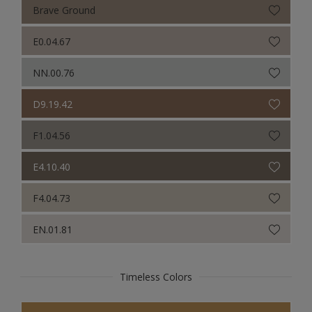
Brave Ground
E0.04.67
NN.00.76
D9.19.42
F1.04.56
E4.10.40
F4.04.73
EN.01.81
Timeless Colors