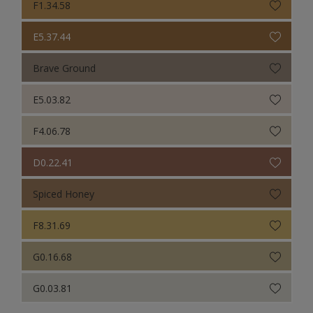
F1.34.58
E5.37.44
Brave Ground
E5.03.82
F4.06.78
D0.22.41
Spiced Honey
F8.31.69
G0.16.68
G0.03.81