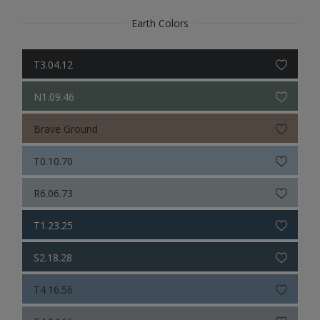
Earth Colors
T3.04.12
N1.09.46
Brave Ground
T0.10.70
R6.06.73
T1.23.25
S2.18.28
T4.16.56