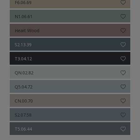
F6.06.69
N1.06.61
Heart Wood
S2.13.39
T3.04.12
QN.02.82
Q5.04.72
CN.00.70
S2.07.58
T5.06.44