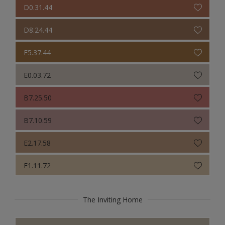
D0.31.44
D8.24.44
E5.37.44
E0.03.72
B7.25.50
B7.10.59
E2.17.58
F1.11.72
The Inviting Home