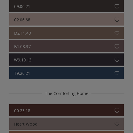
Sikkens Colour Futures 2024
C9.06.21
Sikkens Colour Futures 2023
C2.06.68
Sikkens Colour Futures 2022
D2.11.43
Sikkens Colour Futures 2021
B1.08.37
Sikkens Colour Futures 2019
W9.10.13
Sikkens Colour Futures 2018
T9.26.21
The Comforting Home
C0.23.18
Heart Wood