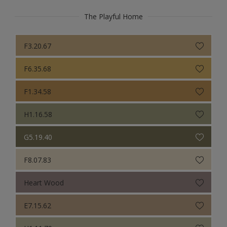
The Playful Home
F3.20.67
F6.35.68
F1.34.58
H1.16.58
G5.19.40
F8.07.83
Heart Wood
E7.15.62