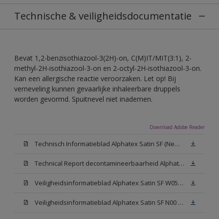
Technische & veiligheidsdocumentatie
Bevat 1,2-benzisothiazool-3(2H)-on, C(M)IT/MIT(3:1), 2-
methyl-2H-isothiazool-3-on en 2-octyl-2H-isothiazool-3-on.
Kan een allergische reactie veroorzaken. Let op! Bij
verneveling kunnen gevaarlijke inhaleerbare druppels
worden gevormd. Spuitnevel niet inademen.
Download Adobe Reader
Technisch Informatieblad Alphatex Satin SF (New Livery) (PDF)
Technical Report decontamineerbaarheid Alphatex Satin SF
Veiligheidsinformatieblad Alphatex Satin SF W05 (MSDS)
Veiligheidsinformatieblad Alphatex Satin SF N00 (MSDS)