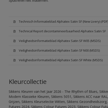
Spuitnevel niet inademen.
Technisch Informatieblad Alphatex Satin SF (New Livery) (PDF
Technical Report decontamineerbaarheid Alphatex Satin SF
Veiligheidsinformatieblad Alphatex Satin SF W05 (MSDS)
Veiligheidsinformatieblad Alphatex Satin SF N00 (MSDS)
Veiligheidsinformatieblad Alphatex Satin SF White (MSDS)
Kleurcollectie
Sikkens Kleuren van het Jaar 2026 - The Rhythm of Blues, Sikke
Modern Klassieke Kleuren, Sikkens 5051, Sikkens ACC naar RAL, 
Grijzen, Sikkens Kleurselectie Witten, Sikkens Gezondheidszorg,
Futures 2024, Sikkens Colour Futures 2023, Sikkens Colour Futu