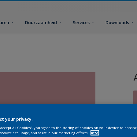
euren
Duurzaamheid
Services
Downloads
ct your privacy.
G
 “Accept All Cookies”, you agree to the storing of cookies on your device to enhanc
analyze site usage, and assist in our marketing efforts.
Info