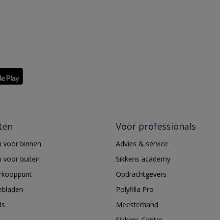
ten
Voor professionals
 voor binnen
Advies & service
 voor buiten
Sikkens academy
erkooppunt
Opdrachtgevers
ebladen
Polyfilla Pro
ds
Meesterhand
Sikkens Center