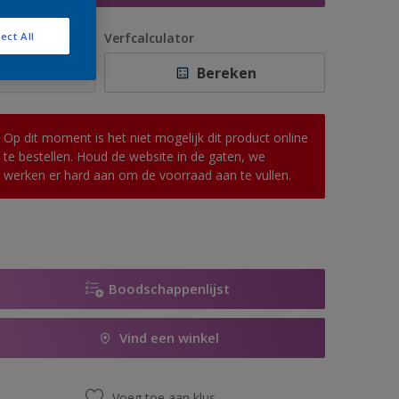
antal
Verfcalculator
ect All
Bereken
Op dit moment is het niet mogelijk dit product online
te bestellen. Houd de website in de gaten, we
werken er hard aan om de voorraad aan te vullen.
Boodschappenlijst
Vind een winkel
Voeg toe aan klus