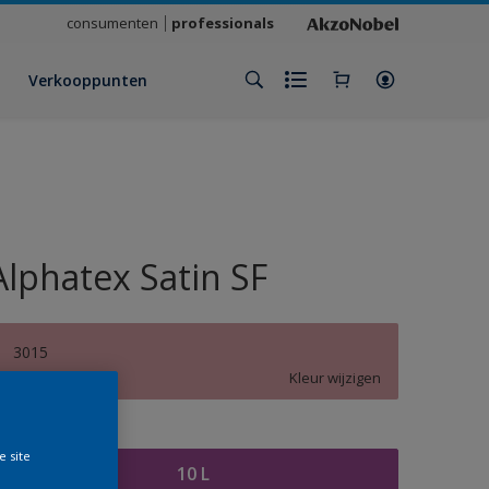
consumenten
professionals
Verkooppunten
Alphatex Satin SF
3015
Kleur wijzigen
rootte
e site
10 L