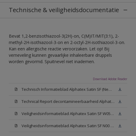
Technische & veiligheidsdocumentatie
Bevat 1,2-benzisothiazool-3(2H)-on, C(M)IT/MIT(3:1), 2-
methyl-2H-isothiazool-3-on en 2-octyl-2H-isothiazool-3-on.
Kan een allergische reactie veroorzaken. Let op! Bij
verneveling kunnen gevaarlijke inhaleerbare druppels
worden gevormd. Spuitnevel niet inademen.
Download Adobe Reader
Technisch Informatieblad Alphatex Satin SF (New Livery) (PDF)
Technical Report decontamineerbaarheid Alphatex Satin SF
Veiligheidsinformatieblad Alphatex Satin SF W05 (MSDS)
Veiligheidsinformatieblad Alphatex Satin SF N00 (MSDS)