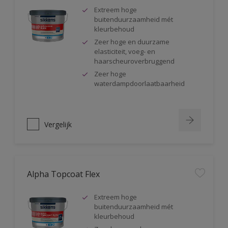
Extreem hoge
buitenduurzaamheid mét
kleurbehoud
Zeer hoge en duurzame
elasticiteit, voeg- en
haarscheuroverbruggend
Zeer hoge
waterdampdoorlaatbaarheid
Vergelijk
Alpha Topcoat Flex
Extreem hoge
buitenduurzaamheid mét
kleurbehoud