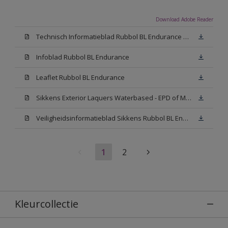
Download Adobe Reader
Technisch Informatieblad Rubbol BL Endurance HG (PDF)
Infoblad Rubbol BL Endurance
Leaflet Rubbol BL Endurance
Sikkens Exterior Laquers Waterbased - EPD of Milieuproductverklaring
Veiligheidsinformatieblad Sikkens Rubbol BL Endurance High Gloss N00 (MSDS)
1
2
Kleurcollectie