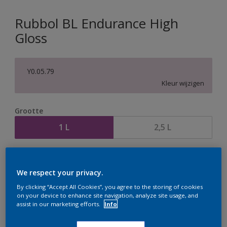
Rubbol BL Endurance High
Gloss
Y0.05.79
Kleur wijzigen
Grootte
1 L
2,5 L
Aantal
Verfcalculator
We respect your privacy.
Bereken
By clicking “Accept All Cookies”, you agree to the storing of cookies
on your device to enhance site navigation, analyze site usage, and
assist in our marketing efforts.
Info
Op dit moment is het niet mogelijk dit product online
te bestellen. Houd de website in de gaten, we werken