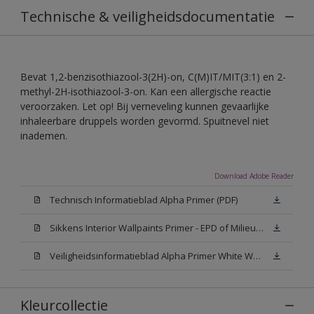
Technische & veiligheidsdocumentatie
Bevat 1,2-benzisothiazool-3(2H)-on, C(M)IT/MIT(3:1) en 2-
methyl-2H-isothiazool-3-on. Kan een allergische reactie
veroorzaken. Let op! Bij verneveling kunnen gevaarlijke
inhaleerbare druppels worden gevormd. Spuitnevel niet
inademen.
Download Adobe Reader
Technisch Informatieblad Alpha Primer (PDF)
Sikkens Interior Wallpaints Primer - EPD of Milieuproductverklaring
Veiligheidsinformatieblad Alpha Primer White W05 (MSDS)
Kleurcollectie