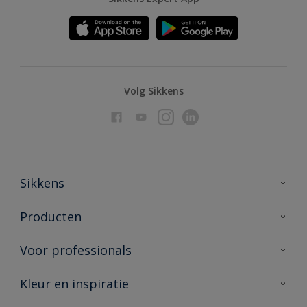
Volg Sikkens
Sikkens
Over Sikkens
Producten
AkzoNobel
Producten voor binnen
Voor professionals
Duurzaamheid
Producten voor buiten
Veelgestelde vragen
Advies & service
Kleur en inspiratie
Vind je verkooppunt
Contact
Sikkens academy