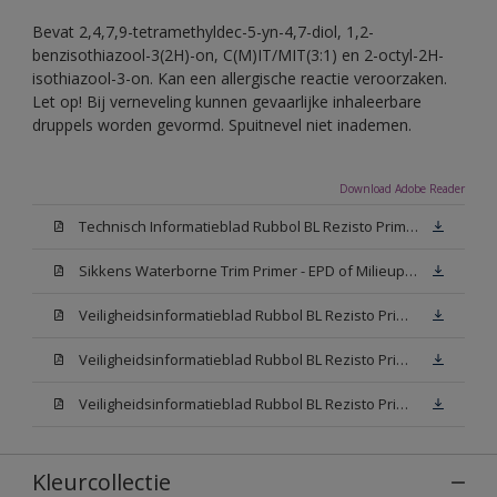
Bevat 2,4,7,9-tetramethyldec-5-yn-4,7-diol, 1,2-
benzisothiazool-3(2H)-on, C(M)IT/MIT(3:1) en 2-octyl-2H-
isothiazool-3-on. Kan een allergische reactie veroorzaken.
Let op! Bij verneveling kunnen gevaarlijke inhaleerbare
druppels worden gevormd. Spuitnevel niet inademen.
Download Adobe Reader
Technisch Informatieblad Rubbol BL Rezisto Primer (New Livery) (PDF)
Sikkens Waterborne Trim Primer - EPD of Milieuproductverklaring
Veiligheidsinformatieblad Rubbol BL Rezisto Primer N00 (MSDS)
Veiligheidsinformatieblad Rubbol BL Rezisto Primer White (MSDS)
Veiligheidsinformatieblad Rubbol BL Rezisto Primer W05 (MSDS)
Kleurcollectie