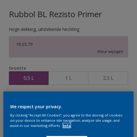
Rubbol BL Rezisto Primer
Hoge dekking, uitstekende hechting
Y0.05.79
Kleur wijzigen
Grootte
0,5 L
1 L
2,5 L
Aantal
We respect your privacy.
By clicking “Accept All Cookies”, you agree to the storing of cookies
on your device to enhance site navigation, analyze site usage, and
assist in our marketing efforts.
Info
Op dit moment is het niet mogelijk dit product online
te bestellen. Houd de website in de gaten, we werken