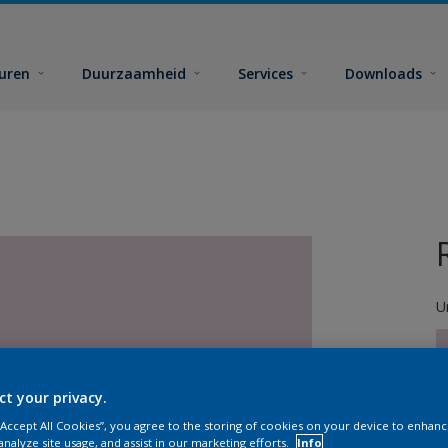
euren
Duurzaamheid
Services
Downloads
U
ct your privacy.
 “Accept All Cookies”, you agree to the storing of cookies on your device to enhanc
G
analyze site usage, and assist in our marketing efforts.
Info