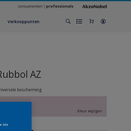
consumenten
professionals
Verkooppunten
Rubbol AZ
niversele bescherming
Y0.05.79
Kleur wijzigen
e site
rootte