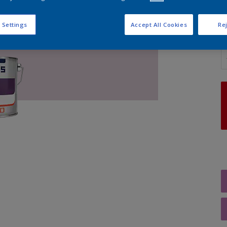
 Settings
Accept All Cookies
Rej
A