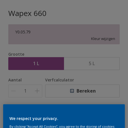
Wapex 660
Y0.05.79
Kleur wijzigen
Grootte
1 L
5 L
Aantal
Verfcalculator
Bereken
Op dit moment is het niet mogelijk dit product online
te bestellen. Houd de website in de gaten, we werken
We respect your privacy.
er hard aan om de voorraad aan te vullen.
By clicking “Accept All Cookies”, you agree to the storing of cookies