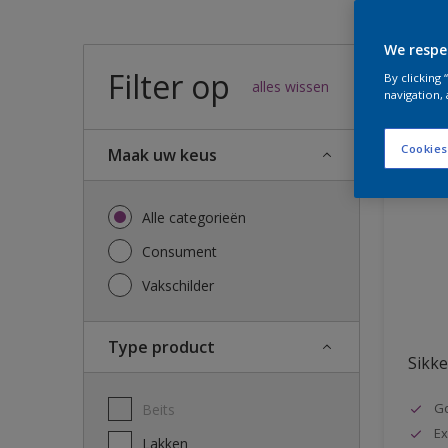
We respe
Filter op
57
result
By clicking
alles wissen
navigation, 
Cookies
Maak uw keus
Alle categorieën
Consument
Vakschilder
Type product
Sikke
G
Beits
Ex
Lakken