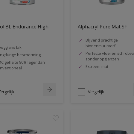
ol BL Endurance High
Alphacryl Pure Mat SF
s
Blijvend prachtige
binnenmuurverf
ogglans lak
Perfecte vloei en schrobva
ngdurige bescherming
zonder opglanzen
C gehalte 80% lager dan
Extreem mat
nventioneel
ergelijk
Vergelijk