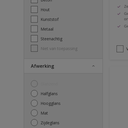
Ze
Hout
Ge
o
Kunststof
Ge
Metaal
Steenachtig
Niet van toepassing
V
Afwerking
Glanzend
Halfglans
Hoogglans
Mat
Zijdeglans