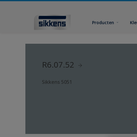
Producten
Kl
R6.07.52
Sikkens 5051