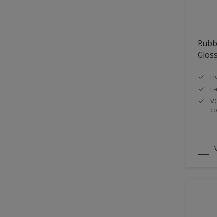
Oplosmiddelvrij
Onderzijde galerijen
Rubb
Huidvet resistent
Glos
Schrobklasse 2
Ho
PU gemodificeerd
La
Hoog rendement
VO
co
Speciale spuitkwaliteit
Chemicalienbestendigheid
Structuur
V
4SO
Carbonatatieremmend
Extreem buitenduurzaam
Schrobklasse 1