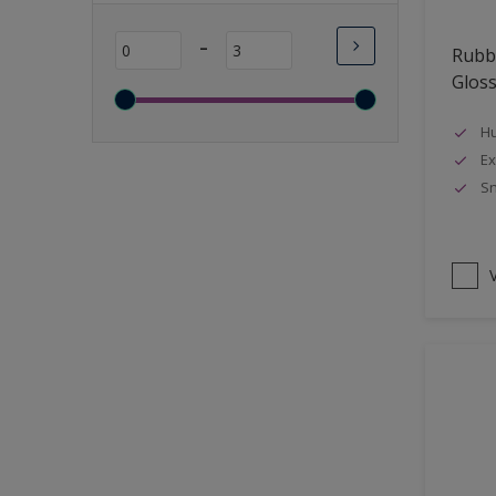
Lange open tijd
-
Rubbo
Wasbaar
Glos
Sneldrogend
Geschikt voor vochtige
Hu
ruimten
Ex
Sn
Transparant
Bacteriebestendig
Beter reinigbaar
V
Damp-open
Winterkwaliteit
Isolerend
Langdurig hoge glans
Metallic
nageisoleerde gevels