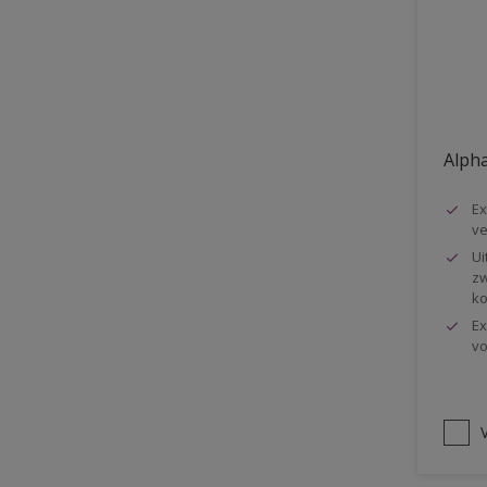
Vloer
Voorbehandeling
Gemakkelijk verwerkbaar
Elastisch
Alpha
Huidvetbestendig
Ex
1 pot systeem
ve
Impregneren
Ui
zw
ko
Ex
vo
V