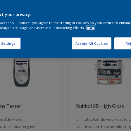
ct your privacy.
aten voor jou
 “Accept All Cookies”, you agree to the storing of cookies on your device to enhanc
analyze site usage, and assist in our marketing efforts.
Info
 Settings
Accept All Cookies
Rej
ns Tester
Rubbol XD High Gloss
oed dekkend
Uitstekende weervastheid
acte kleurweergave
Bewezen bescherming teg