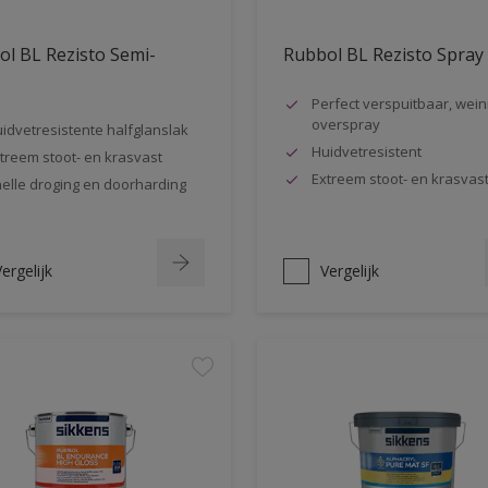
l BL Rezisto Semi-
Rubbol BL Rezisto Spray
s
Perfect verspuitbaar, wein
overspray
idvetresistente halfglanslak
Huidvetresistent
treem stoot- en krasvast
Extreem stoot- en krasvas
elle droging en doorharding
ergelijk
Vergelijk