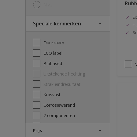
Rubbo
N.v.t
Ex
Speciale kenmerken
Hu
Sn
Duurzaam
ECO label
Biobased
V
Uitstekende hechting
Strak eindresultaat
Krasvast
Corrosiewerend
2 componenten
Decontamineerbaarheid
Prijs
attest