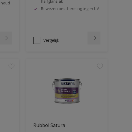
halfglanslak
behoud
Bewezen bescherming tegen UV
Vergelijk
Rubbol Satura