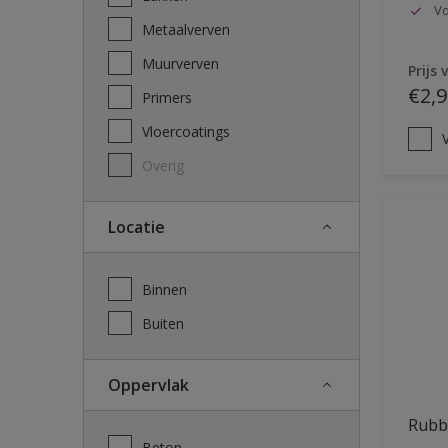
Vo
Metaalverven
Muurverven
Prijs 
€2,9
Primers
Vloercoatings
V
Overig
Locatie
Binnen
Buiten
Oppervlak
Rubb
Beton