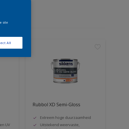
e site
ect All
Rubbol XD Semi-Gloss
Extreem hoge duurzaamheid
en UV
Uitstekend weervaste,