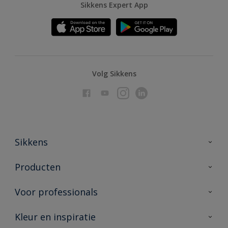
Sikkens Expert App
Volg Sikkens
Sikkens
Over Sikkens
Producten
AkzoNobel
Producten voor binnen
Voor professionals
Duurzaamheid
Producten voor buiten
Veelgestelde vragen
Advies & service
Kleur en inspiratie
Vind je verkooppunt
Contact
Sikkens academy