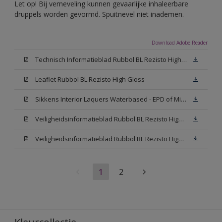
Let op! Bij verneveling kunnen gevaarlijke inhaleerbare
druppels worden gevormd. Spuitnevel niet inademen.
Download Adobe Reader
Technisch Informatieblad Rubbol BL Rezisto High Gloss (New Livery) (PDF)
Leaflet Rubbol BL Rezisto High Gloss
Sikkens Interior Laquers Waterbased - EPD of Milieuproductverklaring
Veiligheidsinformatieblad Rubbol BL Rezisto High Gloss N00 (MSDS)
Veiligheidsinformatieblad Rubbol BL Rezisto High Gloss White (MSDS)
1
2