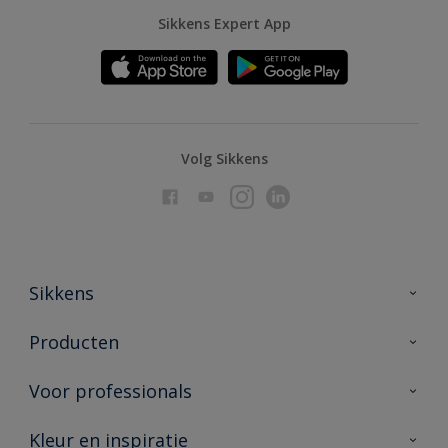
Sikkens Expert App
Volg Sikkens
Sikkens
Over Sikkens
Producten
AkzoNobel
Producten voor binnen
Voor professionals
Duurzaamheid
Producten voor buiten
Veelgestelde vragen
Advies & service
Kleur en inspiratie
Vind je verkooppunt