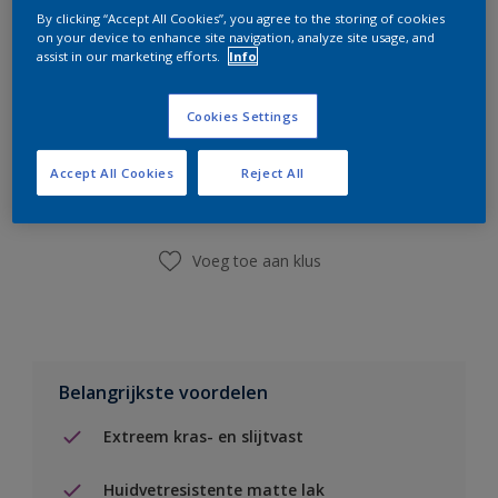
By clicking “Accept All Cookies”, you agree to the storing of cookies
on your device to enhance site navigation, analyze site usage, and
assist in our marketing efforts.
Info
Cookies Settings
Boodschappenlijst
Accept All Cookies
Reject All
Vind een winkel
Voeg toe aan klus
Belangrijkste voordelen
Extreem kras- en slijtvast
Huidvetresistente matte lak