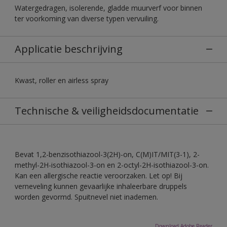
Watergedragen, isolerende, gladde muurverf voor binnen
ter voorkoming van diverse typen vervuiling.
Applicatie beschrijving
Kwast, roller en airless spray
Technische & veiligheidsdocumentatie
Bevat 1,2-benzisothiazool-3(2H)-on, C(M)IT/MIT(3-1), 2-
methyl-2H-isothiazool-3-on en 2-octyl-2H-isothiazool-3-on.
Kan een allergische reactie veroorzaken. Let op! Bij
verneveling kunnen gevaarlijke inhaleerbare druppels
worden gevormd. Spuitnevel niet inademen.
Download Adobe Reader