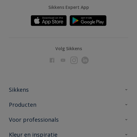
Sikkens Expert App
Volg Sikkens
Sikkens
Over Sikkens
Producten
AkzoNobel
Producten voor binnen
Voor professionals
Duurzaamheid
Producten voor buiten
Veelgestelde vragen
Advies & service
Kleur en inspiratie
Vind je verkooppunt