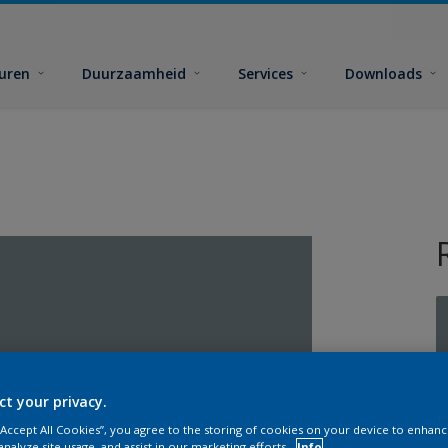
euren
Duurzaamheid
Services
Downloads
G
ct your privacy.
 “Accept All Cookies”, you agree to the storing of cookies on your device to enhanc
analyze site usage, and assist in our marketing efforts.
Info