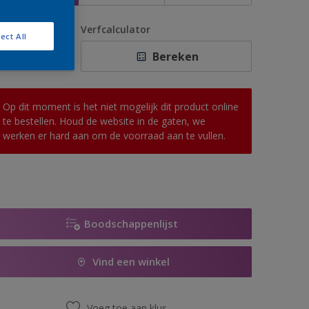
antal
Verfcalculator
ect All
Bereken
Op dit moment is het niet mogelijk dit product online
te bestellen. Houd de website in de gaten, we
werken er hard aan om de voorraad aan te vullen.
Boodschappenlijst
Vind een winkel
Voeg toe aan klus