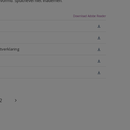
evormd. Spuitnevel niet inademen.
Download Adobe Reader
tverklaring
2