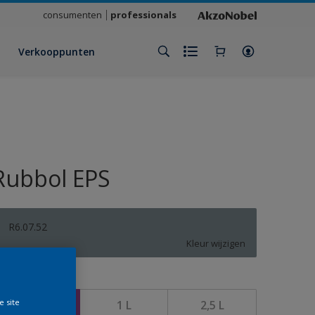
consumenten
professionals
Verkooppunten
Rubbol EPS
R6.07.52
Kleur wijzigen
rootte
e site
500 ML
1 L
2,5 L