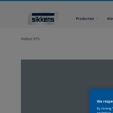
Producten
Kl
Rubbol EPS
We respe
By clicking
navigation, 