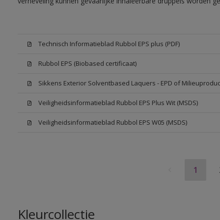
verneveling kunnen gevaarlijke inhaleerbare druppels worden g
Technisch Informatieblad Rubbol EPS plus (PDF)
Rubbol EPS (Biobased certificaat)
Sikkens Exterior Solventbased Laquers - EPD of Milieuproduc
Veiligheidsinformatieblad Rubbol EPS Plus Wit (MSDS)
Veiligheidsinformatieblad Rubbol EPS W05 (MSDS)
1
Kleurcollectie