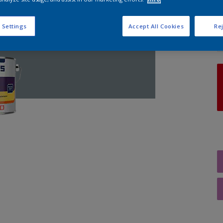
A
 Settings
Accept All Cookies
Rej