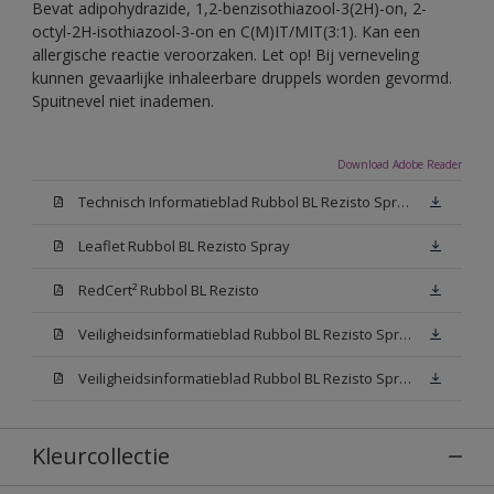
Bevat adipohydrazide, 1,2-benzisothiazool-3(2H)-on, 2-
octyl-2H-isothiazool-3-on en C(M)IT/MIT(3:1). Kan een
allergische reactie veroorzaken. Let op! Bij verneveling
kunnen gevaarlijke inhaleerbare druppels worden gevormd.
Spuitnevel niet inademen.
Download Adobe Reader
Technisch Informatieblad Rubbol BL Rezisto Spray (PDF)
Leaflet Rubbol BL Rezisto Spray
RedCert² Rubbol BL Rezisto
Veiligheidsinformatieblad Rubbol BL Rezisto Spray W05 (MSDS)
Veiligheidsinformatieblad Rubbol BL Rezisto Spray N00 (MSDS)
Kleurcollectie