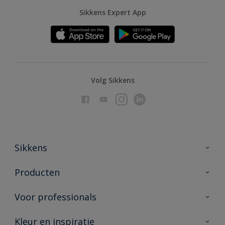
Sikkens Expert App
Volg Sikkens
Sikkens
Over Sikkens
Producten
AkzoNobel
Producten voor binnen
Voor professionals
Duurzaamheid
Producten voor buiten
Veelgestelde vragen
Advies & service
Kleur en inspiratie
Vind je verkooppunt