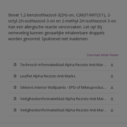
Bevat 1,2-benzisothiazool-3(2H)-on, C(M)IT/MIT(3:1), 2-
octyl-2H-isothiazool-3-on en 2-methyl-2H-isothiazool-3-on.
Kan een allergische reactie veroorzaken. Let op! Bij
verneveling kunnen gevaarlijke inhaleerbare druppels
worden gevormd. Spuitnevel niet inademen.
Download Adobe Reader
Technisch Informatieblad Alpha Rezisto Anti Marks (PDF)
Leaflet Alpha Rezisto Anti Marks
Sikkens Interior Wallpaints - EPD of Milieuproductverklaring
Veiligheidsinformatieblad Alpha Rezisto Anti Marks Mat White W05 (MSDS)
Veiligheidsinformatieblad Alpha Rezisto Anti Marks Mat N00 (MSDS)