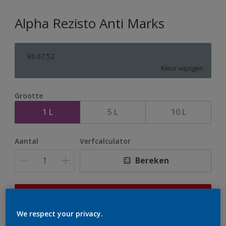
Alpha Rezisto Anti Marks
R6.07.52
Kleur wijzigen
Grootte
1 L
5 L
10 L
Aantal
Verfcalculator
Bereken
Op dit moment is het niet mogelijk dit product online
te bestellen. Houd de website in de gaten, we werken
We respect your privacy.
er hard aan om de voorraad aan te vullen.