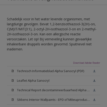
Schadelijk voor in het water levende organismen, met
langdurige gevolgen. Bevat 1,2-benzisothiazool-3(2H)-on,
C(M)IT/MIT(3:1), 2-octyl-2H-isothiazool-3-on en 2-methyl-
2H-isothiazool-3-on. Kan een allergische reactie
veroorzaken. Let op! Bij verneveling kunnen gevaarlijke
inhaleerbare druppels worden gevormd. Spuitnevel niet
inademen.
Download Adobe Reader
Technisch Informatieblad Alpha Sanocryl (PDF)
Leaflet Alpha Sanocryl
Technical Report decontamineerbaarheid Alpha Sanocryl
Sikkens Interior Wallpaints - EPD of Milieuproductverklaring