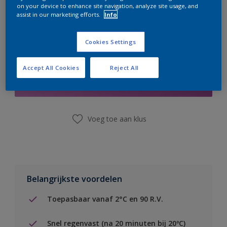
on your device to enhance site navigation, analyze site usage, and
assist in our marketing efforts.
Info
Cookies Settings
Boodschappenlijst
Accept All Cookies
Reject All
Vind een winkel
Voeg toe aan klus
Belangrijkste voordelen
Toepasbaar vanaf 2°C en 90 R.V.
Snel regenvast (na 20 minuten bij 20ºC)