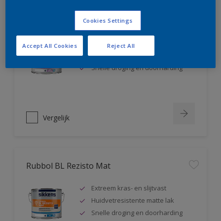
Rubbol BL Rezisto Satin
Cookies Settings
Extreem kras- en slijtvast
Accept All Cookies
Reject All
Huidvetresistente zijdeglanslak
Snelle droging en doorharding
Vergelijk
Rubbol BL Rezisto Mat
Extreem kras- en slijtvast
Huidvetresistente matte lak
Snelle droging en doorharding