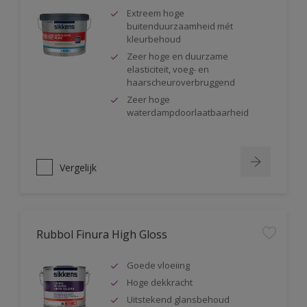
Extreem hoge
buitenduurzaamheid mét
kleurbehoud
Zeer hoge en duurzame
elasticiteit, voeg- en
haarscheuroverbruggend
Zeer hoge
waterdampdoorlaatbaarheid
Vergelijk
Rubbol Finura High Gloss
Goede vloeiing
Hoge dekkracht
Uitstekend glansbehoud