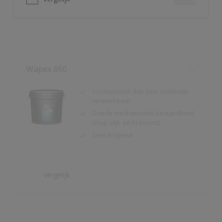
Wapex 650
1 component dus zeer makkelijk
verwerkbaar
Goede mechanische bestandheid
(slag-,slijt- en krasvast)
Snel drogend
Vergelijk
Wapex 660
Uitstekende mechanische
bestandheid (slag-, slijt- en