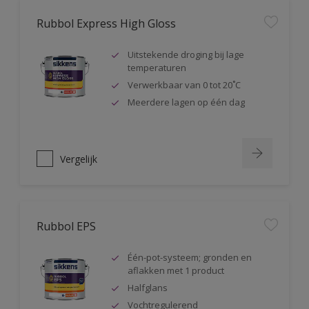
Rubbol Express High Gloss
Uitstekende droging bij lage
temperaturen
Verwerkbaar van 0 tot 20˚C
Meerdere lagen op één dag
Vergelijk
Rubbol EPS
Één-pot-systeem; gronden en
aflakken met 1 product
Halfglans
Vochtregulerend