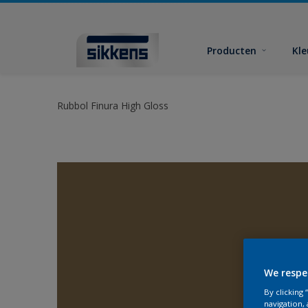
Producten
Kl
Rubbol Finura High Gloss
We respe
By clicking
navigation, 