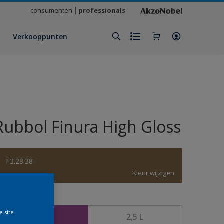
consumenten
professionals
Verkooppunten
Rubbol Finura High Gloss
F3.28.38
Kleur wijzigen
rootte
e site
1 L
2,5 L