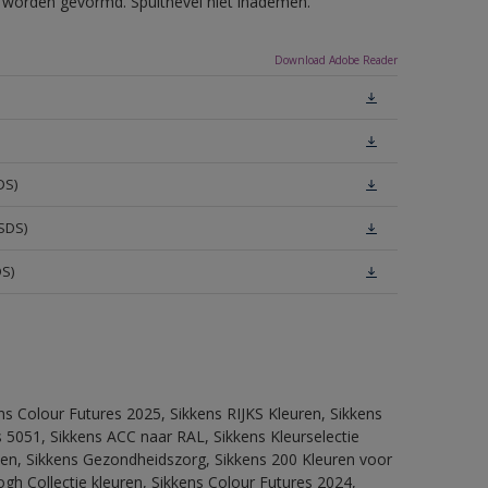
ls worden gevormd. Spuitnevel niet inademen.
Download Adobe Reader
DS)
SDS)
DS)
ns Colour Futures 2025, Sikkens RIJKS Kleuren, Sikkens
 5051, Sikkens ACC naar RAL, Sikkens Kleurselectie
itten, Sikkens Gezondheidszorg, Sikkens 200 Kleuren voor
ogh Collectie kleuren, Sikkens Colour Futures 2024,