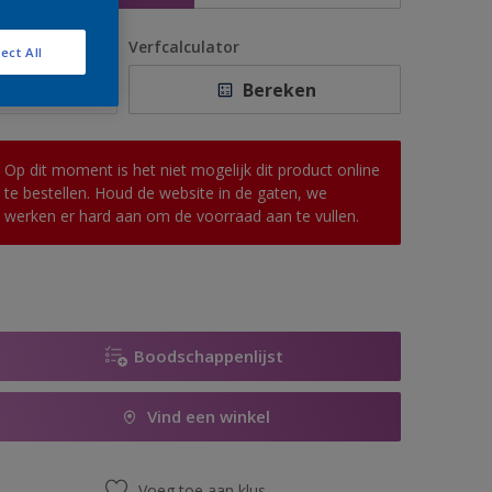
antal
Verfcalculator
ect All
Bereken
Op dit moment is het niet mogelijk dit product online
te bestellen. Houd de website in de gaten, we
werken er hard aan om de voorraad aan te vullen.
Boodschappenlijst
Vind een winkel
Voeg toe aan klus