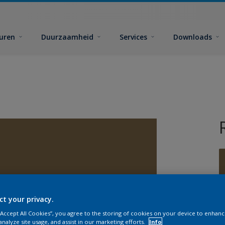
euren
Duurzaamheid
Services
Downloads
ct your privacy.
G
 “Accept All Cookies”, you agree to the storing of cookies on your device to enhanc
analyze site usage, and assist in our marketing efforts.
Info