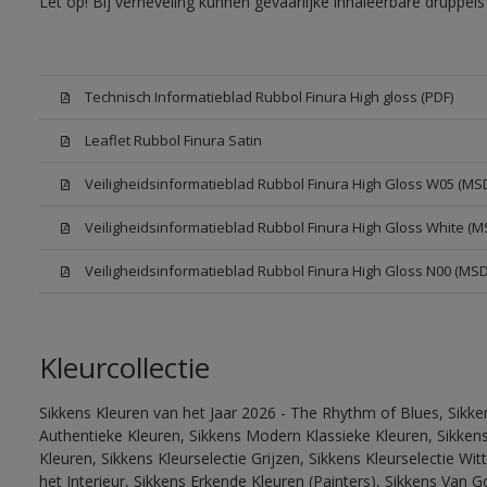
Let op! Bij verneveling kunnen gevaarlijke inhaleerbare druppe
Technisch Informatieblad Rubbol Finura High gloss (PDF)
Leaflet Rubbol Finura Satin
Veiligheidsinformatieblad Rubbol Finura High Gloss W05 (MS
Veiligheidsinformatieblad Rubbol Finura High Gloss White (M
Veiligheidsinformatieblad Rubbol Finura High Gloss N00 (MS
Kleurcollectie
Sikkens Kleuren van het Jaar 2026 - The Rhythm of Blues, Sikke
Authentieke Kleuren, Sikkens Modern Klassieke Kleuren, Sikkens
Kleuren, Sikkens Kleurselectie Grijzen, Sikkens Kleurselectie W
het Interieur, Sikkens Erkende Kleuren (Painters), Sikkens Van G