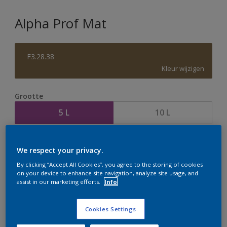
Alpha Prof Mat
F3.28.38
Kleur wijzigen
Grootte
5 L
10 L
Aantal
Verfcalculator
We respect your privacy.
Bereken
By clicking “Accept All Cookies”, you agree to the storing of cookies
on your device to enhance site navigation, analyze site usage, and
assist in our marketing efforts.
Info
Op dit moment is het niet mogelijk dit product online
te bestellen. Houd de website in de gaten, we werken
Cookies Settings
er hard aan om de voorraad aan te vullen.