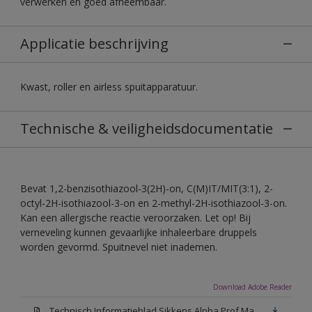
verwerken en goed afneembaar.
Applicatie beschrijving
Kwast, roller en airless spuitapparatuur.
Technische & veiligheidsdocumentatie
Bevat 1,2-benzisothiazool-3(2H)-on, C(M)IT/MIT(3:1), 2-
octyl-2H-isothiazool-3-on en 2-methyl-2H-isothiazool-3-on.
Kan een allergische reactie veroorzaken. Let op! Bij
verneveling kunnen gevaarlijke inhaleerbare druppels
worden gevormd. Spuitnevel niet inademen.
Download Adobe Reader
Technisch Informatieblad Sikkens Alpha Prof Mat(PDF)