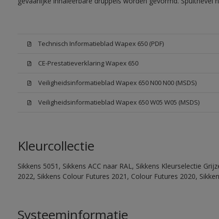
gevaarlijke inhaleerbare druppels worden gevormd. Spuitnevel 
Technisch Informatieblad Wapex 650 (PDF)
CE-Prestatieverklaring Wapex 650
Veiligheidsinformatieblad Wapex 650 N00 N00 (MSDS)
Veiligheidsinformatieblad Wapex 650 W05 W05 (MSDS)
Kleurcollectie
Sikkens 5051, Sikkens ACC naar RAL, Sikkens Kleurselectie Grijz
2022, Sikkens Colour Futures 2021, Colour Futures 2020, Sikke
Systeeminformatie