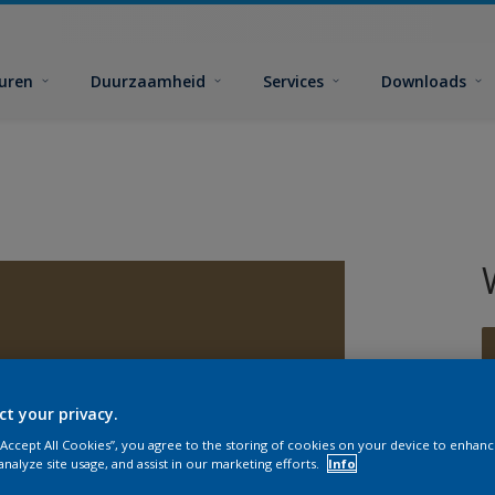
euren
Duurzaamheid
Services
Downloads
ct your privacy.
G
 “Accept All Cookies”, you agree to the storing of cookies on your device to enhanc
analyze site usage, and assist in our marketing efforts.
Info