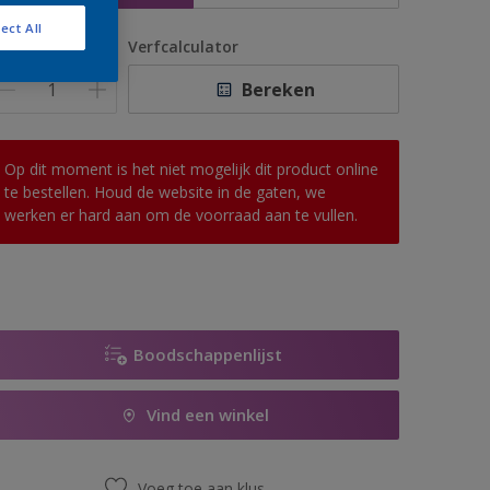
ect All
antal
Verfcalculator
Bereken
Op dit moment is het niet mogelijk dit product online
te bestellen. Houd de website in de gaten, we
werken er hard aan om de voorraad aan te vullen.
Boodschappenlijst
Vind een winkel
Voeg toe aan klus