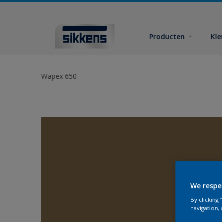
Producten
Kl
Wapex 650
We respe
By clicking
navigation, 