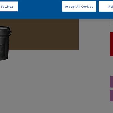
 Settings
Accept All Cookies
Rej
A