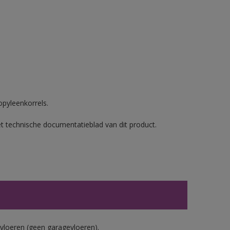
opyleenkorrels.
et technische documentatieblad van dit product.
vloeren (geen garagevloeren).