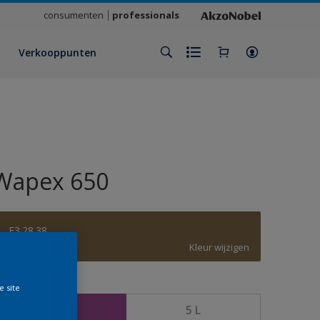
consumenten
professionals
Verkooppunten
Wapex 650
F3.28.38
Kleur wijzigen
rootte
e site
1 L
5 L