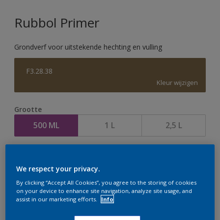
Rubbol Primer
Grondverf voor uitstekende hechting en vulling
F3.28.38
Kleur wijzigen
Grootte
500 ML
1 L
2,5 L
Aantal
We respect your privacy.
By clicking “Accept All Cookies”, you agree to the storing of cookies
on your device to enhance site navigation, analyze site usage, and
assist in our marketing efforts.
Info
Op dit moment is het niet mogelijk dit product online
te bestellen. Houd de website in de gaten, we werken