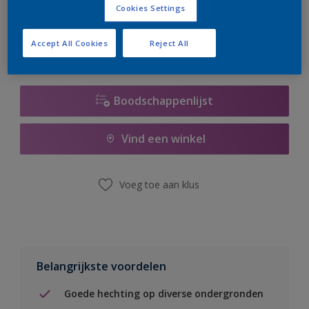
Cookies Settings
er hard aan om de voorraad aan te vullen.
Accept All Cookies
Reject All
Boodschappenlijst
Vind een winkel
Voeg toe aan klus
Belangrijkste voordelen
Goede hechting op diverse ondergronden