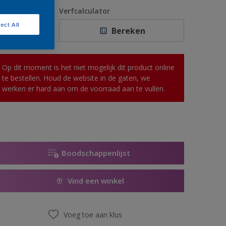
1 L
antal
Verfcalculator
2,5 L
ect All
Bereken
5 L
10 L
Op dit moment is het niet mogelijk dit product online
te bestellen. Houd de website in de gaten, we
werken er hard aan om de voorraad aan te vullen.
Boodschappenlijst
Vind een winkel
Voeg toe aan klus