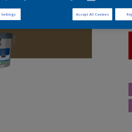
A
 Settings
Accept All Cookies
Rej