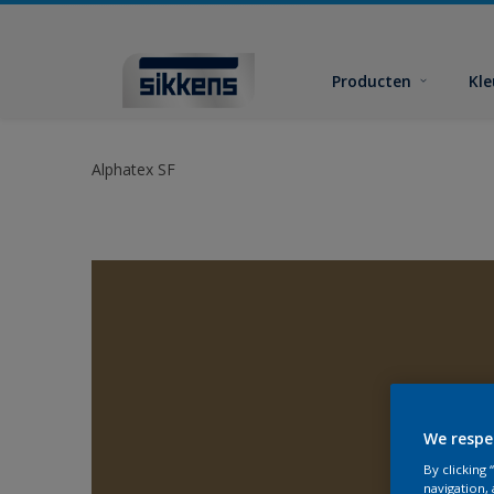
Producten
Kl
Alphatex SF
We respe
By clicking
navigation, 