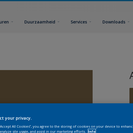
euren
Duurzaamheid
Services
Downloads
ct your privacy.
 “Accept All Cookies”, you agree to the storing of cookies on your device to enhanc
analyze site usage, and assist in our marketing efforts.
Info