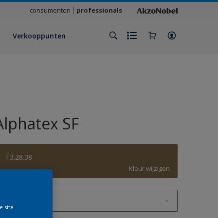
consumenten
professionals
Verkooppunten
Alphatex SF
F3.28.38
Kleur wijzigen
1 L
e site