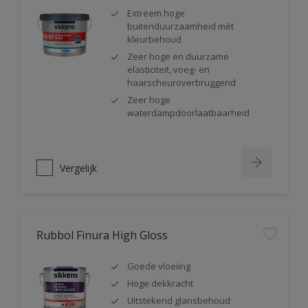
Extreem hoge
buitenduurzaamheid mét
kleurbehoud
Zeer hoge en duurzame
elasticiteit, voeg- en
haarscheuroverbruggend
Zeer hoge
waterdampdoorlaatbaarheid
Vergelijk
Rubbol Finura High Gloss
Goede vloeiing
Hoge dekkracht
Uitstekend glansbehoud