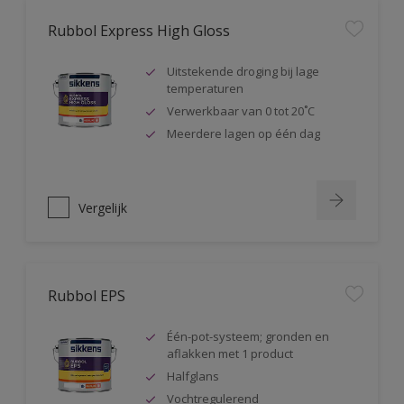
Rubbol Express High Gloss
Uitstekende droging bij lage
temperaturen
Verwerkbaar van 0 tot 20˚C
Meerdere lagen op één dag
Vergelijk
Rubbol EPS
Één-pot-systeem; gronden en
aflakken met 1 product
Halfglans
Vochtregulerend