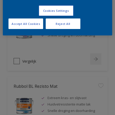
Rubbol BL Rezisto Satin
Cookies Settings
Extreem kras- en slijtvast
Accept All Cookies
Reject All
Huidvetresistente zijdeglanslak
Snelle droging en doorharding
Vergelijk
Rubbol BL Rezisto Mat
Extreem kras- en slijtvast
Huidvetresistente matte lak
Snelle droging en doorharding