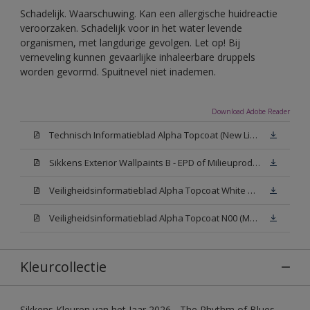
Schadelijk. Waarschuwing. Kan een allergische huidreactie
veroorzaken. Schadelijk voor in het water levende
organismen, met langdurige gevolgen. Let op! Bij
verneveling kunnen gevaarlijke inhaleerbare druppels
worden gevormd. Spuitnevel niet inademen.
Download Adobe Reader
Technisch Informatieblad Alpha Topcoat (New Livery) (PDF)
Sikkens Exterior Wallpaints B - EPD of Milieuproductverklaring
Veiligheidsinformatieblad Alpha Topcoat White W05 (MSDS)
Veiligheidsinformatieblad Alpha Topcoat N00 (MSDS)
Kleurcollectie
Sikkens Kleuren van het Jaar 2026 - The Rhythm of Blues,