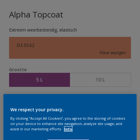
Alpha Topcoat
Extreem weerbestendig, elastisch
D3.33.62
Kleur wijzigen
Grootte
5 L
10 L
Aantal
Verfcalculator
Bereken
We respect your privacy.
By clicking “Accept All Cookies”, you agree to the storing of cookies
on your device to enhance site navigation, analyze site usage, and
assist in our marketing efforts.
Info
Op dit moment is het niet mogelijk dit product online
te bestellen. Houd de website in de gaten, we werken