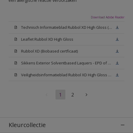
een allergische reactie veroorzaken
Download Adobe Reader
Technisch Informatieblad Rubbol XD High Gloss (PDF)
Leaflet Rubbol XD High Gloss
Rubbol XD (Biobased certficaat)
Sikkens Exterior Solventbased Laquers - EPD of Milieuproductverklaring
Veiligheidsinformatieblad Rubbol XD High Gloss White W05 (MSDS)
1
2
Kleurcollectie