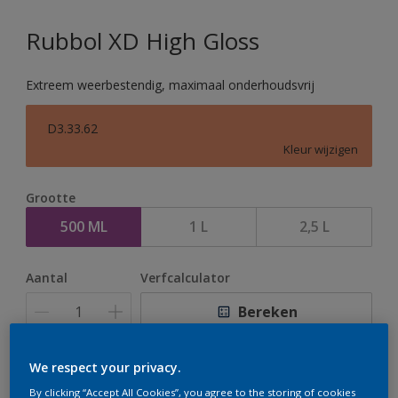
Rubbol XD High Gloss
Extreem weerbestendig, maximaal onderhoudsvrij
D3.33.62
Kleur wijzigen
Grootte
500 ML
1 L
2,5 L
Aantal
Verfcalculator
Bereken
We respect your privacy.
Op dit moment is het niet mogelijk dit product online
By clicking “Accept All Cookies”, you agree to the storing of cookies
te bestellen. Houd de website in de gaten, we werken