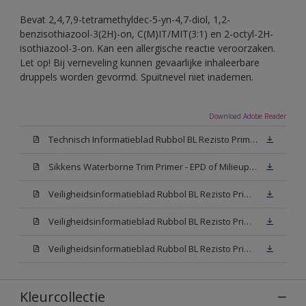
Bevat 2,4,7,9-tetramethyldec-5-yn-4,7-diol, 1,2-
benzisothiazool-3(2H)-on, C(M)IT/MIT(3:1) en 2-octyl-2H-
isothiazool-3-on. Kan een allergische reactie veroorzaken.
Let op! Bij verneveling kunnen gevaarlijke inhaleerbare
druppels worden gevormd. Spuitnevel niet inademen.
Download Adobe Reader
Technisch Informatieblad Rubbol BL Rezisto Primer (New Livery) (PDF)
Sikkens Waterborne Trim Primer - EPD of Milieuproductverklaring
Veiligheidsinformatieblad Rubbol BL Rezisto Primer N00 (MSDS)
Veiligheidsinformatieblad Rubbol BL Rezisto Primer White (MSDS)
Veiligheidsinformatieblad Rubbol BL Rezisto Primer W05 (MSDS)
Kleurcollectie