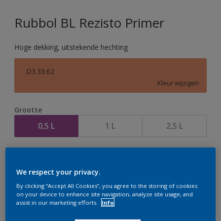
Rubbol BL Rezisto Primer
Hoge dekking, uitstekende hechting
D3.33.62
Kleur wijzigen
Grootte
0,5 L
1 L
2,5 L
Aantal
We respect your privacy.
By clicking “Accept All Cookies”, you agree to the storing of cookies
on your device to enhance site navigation, analyze site usage, and
assist in our marketing efforts.
Info
Op dit moment is het niet mogelijk dit product online
te bestellen. Houd de website in de gaten, we werken