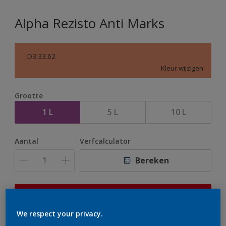
Alpha Rezisto Anti Marks
D3.33.62
Kleur wijzigen
Grootte
1 L
5 L
10 L
Aantal
Verfcalculator
Bereken
Op dit moment is het niet mogelijk dit product online
te bestellen. Houd de website in de gaten, we werken
We respect your privacy.
er hard aan om de voorraad aan te vullen.