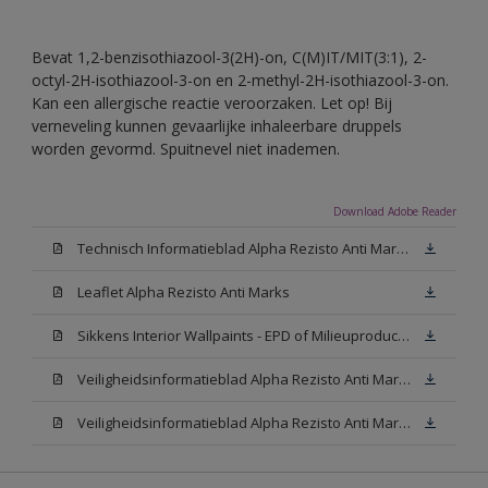
Bevat 1,2-benzisothiazool-3(2H)-on, C(M)IT/MIT(3:1), 2-
octyl-2H-isothiazool-3-on en 2-methyl-2H-isothiazool-3-on.
Kan een allergische reactie veroorzaken. Let op! Bij
verneveling kunnen gevaarlijke inhaleerbare druppels
worden gevormd. Spuitnevel niet inademen.
Download Adobe Reader
Technisch Informatieblad Alpha Rezisto Anti Marks (PDF)
Leaflet Alpha Rezisto Anti Marks
Sikkens Interior Wallpaints - EPD of Milieuproductverklaring
Veiligheidsinformatieblad Alpha Rezisto Anti Marks Mat White W05 (MSDS)
Veiligheidsinformatieblad Alpha Rezisto Anti Marks Mat N00 (MSDS)