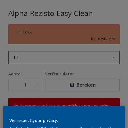
Alpha Rezisto Easy Clean
D3.33.62
Kleur wijzigen
1 L
1 L
Aantal
Verfcalculator
2,5 L
Bereken
5 L
10 L
Op dit moment is het niet mogelijk dit product online
te bestellen. Houd de website in de gaten, we werken
er hard aan om de voorraad aan te vullen.
We respect your privacy.