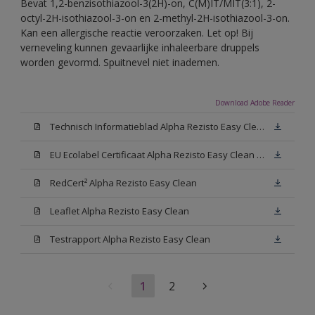
Bevat 1,2-benzisothiazool-3(2H)-on, C(M)IT/MIT(3:1), 2-
octyl-2H-isothiazool-3-on en 2-methyl-2H-isothiazool-3-on.
Kan een allergische reactie veroorzaken. Let op! Bij
verneveling kunnen gevaarlijke inhaleerbare druppels
worden gevormd. Spuitnevel niet inademen.
Download Adobe Reader
Technisch Informatieblad Alpha Rezisto Easy Clean (PDF)
EU Ecolabel Certificaat Alpha Rezisto Easy Clean Mat
RedCert² Alpha Rezisto Easy Clean
Leaflet Alpha Rezisto Easy Clean
Testrapport Alpha Rezisto Easy Clean
1
2