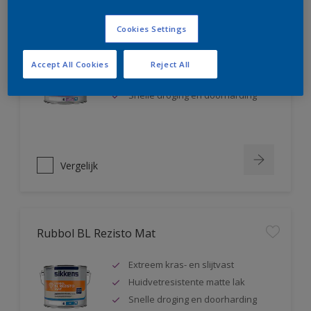
Rubbol BL Rezisto Satin
Cookies Settings
Extreem kras- en slijtvast
Accept All Cookies
Reject All
Huidvetresistente zijdeglanslak
Snelle droging en doorharding
Vergelijk
Rubbol BL Rezisto Mat
Extreem kras- en slijtvast
Huidvetresistente matte lak
Snelle droging en doorharding