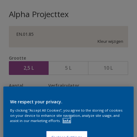
Alpha Projecttex
EN.01.85
Kleur wijzigen
Grootte
2,5 L
5 L
10 L
Aantal
Verfcalculator
Bereken
We respect your privacy.
By clicking “Accept All Cookies”, you agree to the storing of cookies
on your device to enhance site navigation, analyze site usage, and
Op dit moment is het niet mogelijk dit product online
assist in our marketing efforts.
Info
te bestellen. Houd de website in de gaten, we werken
er hard aan om de voorraad aan te vullen.