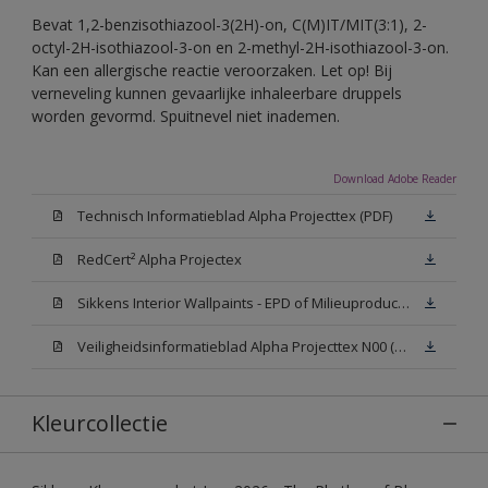
Bevat 1,2-benzisothiazool-3(2H)-on, C(M)IT/MIT(3:1), 2-
octyl-2H-isothiazool-3-on en 2-methyl-2H-isothiazool-3-on.
Kan een allergische reactie veroorzaken. Let op! Bij
verneveling kunnen gevaarlijke inhaleerbare druppels
worden gevormd. Spuitnevel niet inademen.
Download Adobe Reader
Technisch Informatieblad Alpha Projecttex (PDF)
RedCert² Alpha Projectex
Sikkens Interior Wallpaints - EPD of Milieuproductverklaring
Veiligheidsinformatieblad Alpha Projecttex N00 (MSDS)
Kleurcollectie