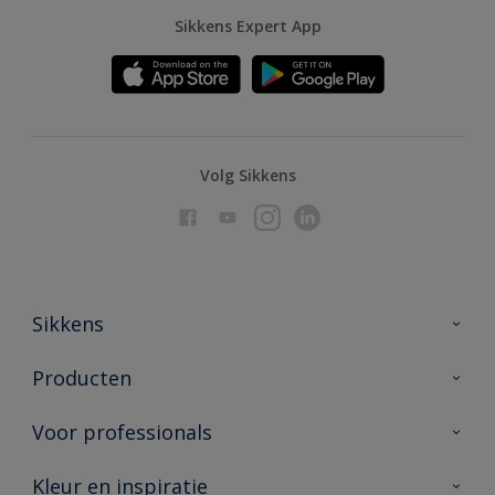
Sikkens Expert App
Volg Sikkens
Sikkens
Over Sikkens
Producten
AkzoNobel
Producten voor binnen
Voor professionals
Duurzaamheid
Producten voor buiten
Veelgestelde vragen
Advies & service
Kleur en inspiratie
Vind je verkooppunt