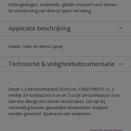
Watergedragen, isolerende, gladde muurverf voor binnen
ter voorkoming van diverse typen vervuiling.
Applicatie beschrijving
Kwast, roller en airless spray
Technische & veiligheidsdocumentatie
Bevat 1,2-benzisothiazool-3(2H)-on, C(M)IT/MIT(3-1), 2-
methyl-2H-isothiazool-3-on en 2-octyl-2H-isothiazool-3-on.
Kan een allergische reactie veroorzaken. Let op! Bij
verneveling kunnen gevaarlijke inhaleerbare druppels
worden gevormd. Spuitnevel niet inademen.
Download Adobe Reader