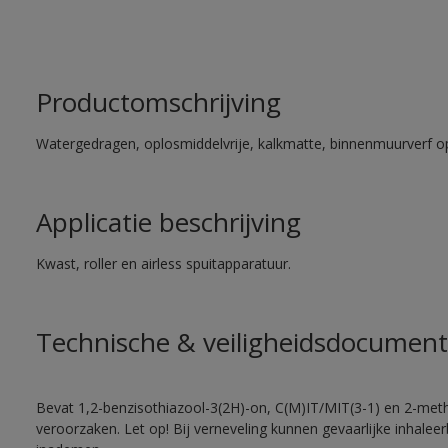
Productomschrijving
Watergedragen, oplosmiddelvrije, kalkmatte, binnenmuurverf op
Applicatie beschrijving
Kwast, roller en airless spuitapparatuur.
Technische & veiligheidsdocument
Bevat 1,2-benzisothiazool-3(2H)-on, C(M)IT/MIT(3-1) en 2-methy
veroorzaken. Let op! Bij verneveling kunnen gevaarlijke inhale