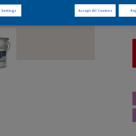
 Settings
Accept All Cookies
Rej
A