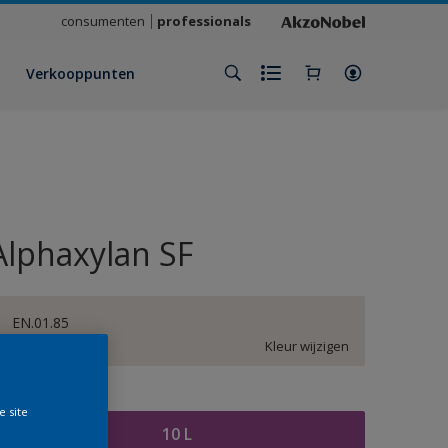
consumenten
professionals
Verkooppunten
Alphaxylan SF
EN.01.85
Kleur wijzigen
rootte
e site
10 L