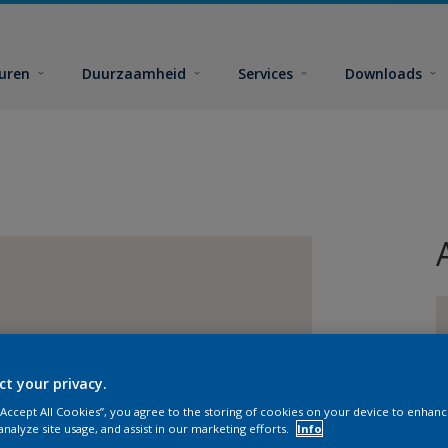
euren
Duurzaamheid
Services
Downloads
ct your privacy.
G
 “Accept All Cookies”, you agree to the storing of cookies on your device to enhanc
analyze site usage, and assist in our marketing efforts.
Info