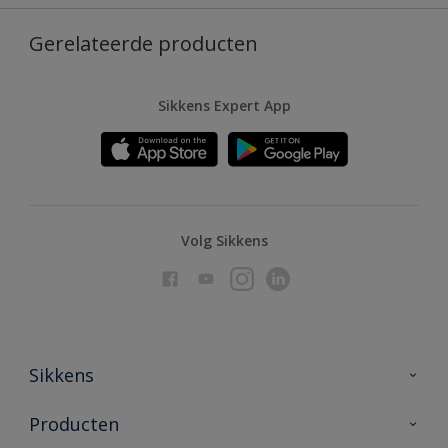
Gerelateerde producten
Sikkens Expert App
Volg Sikkens
Sikkens
Over Sikkens
Producten
AkzoNobel