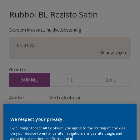
Rubbol BL Rezisto Satin
Extreem krasvast, huidvetbestendig
EN.01.85
Kleur wijzigen
Grootte
500 ML
1 L
2,5 L
Aantal
Verfcalculator
Bereken
We respect your privacy.
By clicking “Accept All Cookies”, you agree to the storing of cookies
Op dit moment is het niet mogelijk dit product online
on your device to enhance site navigation, analyze site usage, and
assist in our marketing efforts.
Info
te bestellen. Houd de website in de gaten, we werken