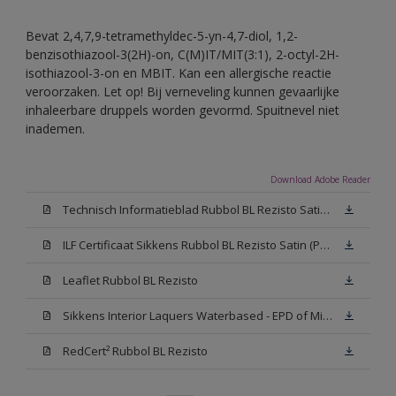
Bevat 2,4,7,9-tetramethyldec-5-yn-4,7-diol, 1,2-
benzisothiazool-3(2H)-on, C(M)IT/MIT(3:1), 2-octyl-2H-
isothiazool-3-on en MBIT. Kan een allergische reactie
veroorzaken. Let op! Bij verneveling kunnen gevaarlijke
inhaleerbare druppels worden gevormd. Spuitnevel niet
inademen.
Download Adobe Reader
Technisch Informatieblad Rubbol BL Rezisto Satin (PDF)
ILF Certificaat Sikkens Rubbol BL Rezisto Satin (PDF)
Leaflet Rubbol BL Rezisto
Sikkens Interior Laquers Waterbased - EPD of Milieuproductverklaring
RedCert² Rubbol BL Rezisto