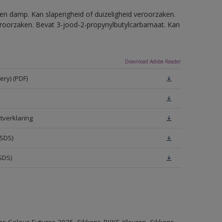
en damp. Kan slaperigheid of duizeligheid veroorzaken.
eroorzaken. Bevat 3-jood-2-propynylbutylcarbamaat. Kan
Download Adobe Reader
ery) (PDF)
tverklaring
MSDS)
SDS)