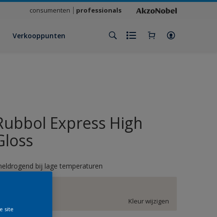
consumenten
professionals
Verkooppunten
Rubbol Express High
Gloss
neldrogend bij lage temperaturen
EN.01.85
Kleur wijzigen
e site