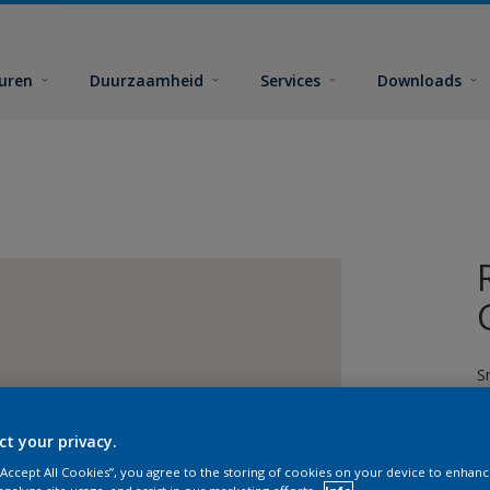
euren
Duurzaamheid
Services
Downloads
S
ct your privacy.
 “Accept All Cookies”, you agree to the storing of cookies on your device to enhanc