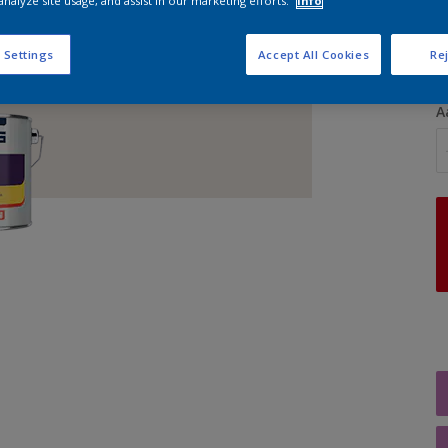
analyze site usage, and assist in our marketing efforts.
Info
G
 Settings
Accept All Cookies
Rej
A