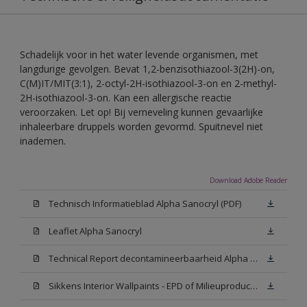
Schadelijk voor in het water levende organismen, met
langdurige gevolgen. Bevat 1,2-benzisothiazool-3(2H)-on,
C(M)IT/MIT(3:1), 2-octyl-2H-isothiazool-3-on en 2-methyl-
2H-isothiazool-3-on. Kan een allergische reactie
veroorzaken. Let op! Bij verneveling kunnen gevaarlijke
inhaleerbare druppels worden gevormd. Spuitnevel niet
inademen.
Download Adobe Reader
Technisch Informatieblad Alpha Sanocryl (PDF)
Leaflet Alpha Sanocryl
Technical Report decontamineerbaarheid Alpha Sanocryl
Sikkens Interior Wallpaints - EPD of Milieuproductverklaring