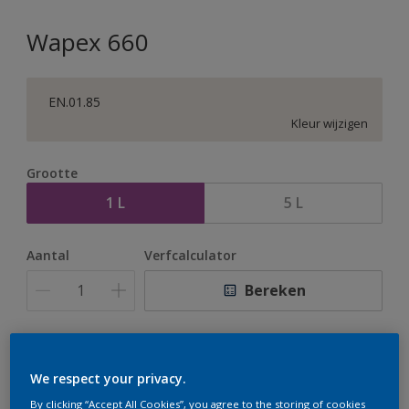
Wapex 660
EN.01.85
Kleur wijzigen
Grootte
1 L
5 L
Aantal
Verfcalculator
Bereken
Op dit moment is het niet mogelijk dit product online
te bestellen. Houd de website in de gaten, we werken
We respect your privacy.
er hard aan om de voorraad aan te vullen.
By clicking “Accept All Cookies”, you agree to the storing of cookies